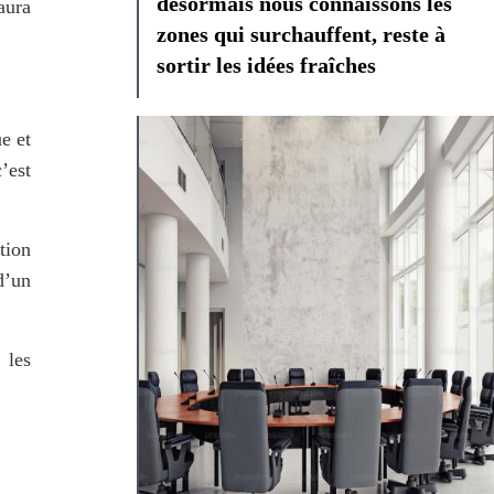
désormais nous connaissons les
ura 
zones qui surchauffent, reste à
sortir les idées fraîches
 et 
est 
ion 
dans un univers de plus en plus lisse et algorithmique. Les objets analogiques deviennent alors le symbole d’un 
les 