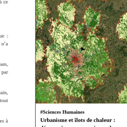
 ce 
e : 
n’a 
am, 
par 
ain, 
out 
#Sciences Humaines
Urbanisme et îlots de chaleur :
s à 