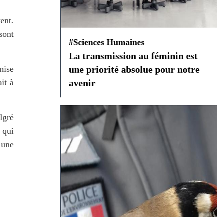
nt. 
ont 
#Sciences Humaines
La transmission au féminin est
ise 
une priorité absolue pour notre
t à 
avenir
gré 
qui 
une 