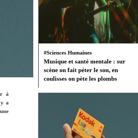
#Sciences Humaines
Musique et santé mentale : sur
scène on fait péter le son, en
coulisses on pète les plombs
r à 
y a 
une 