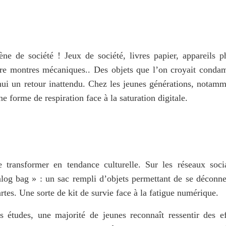
e de société ! Jeux de société, livres papier, appareils ph
core montres mécaniques.. Des objets que l’on croyait condam
ui un retour inattendu. Chez les jeunes générations, notamme
e forme de respiration face à la 
saturation digitale
. 
transformer en tendance culturelle. Sur les réseaux socia
alog bag » : un sac rempli d’objets permettant de se déconnec
rtes. Une sorte de kit de survie face à la 
fatigue numérique
. 
s 
études
, une majorité de jeunes reconnaît ressentir des eff