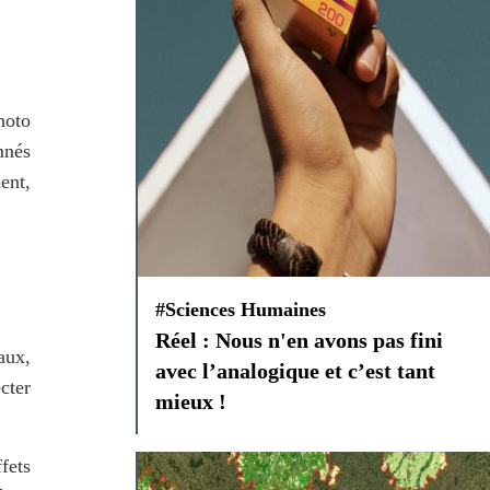
oto 
nés 
nt, 
#Sciences Humaines
Réel : Nous n'en avons pas fini
ux, 
avec l’analogique et c’est tant
ter 
mieux !
ets 