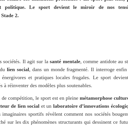
t politique. Le sport devient le miroir de nos tensi
 Stade 2.
 sociétés. Il agit sur la 
santé mentale
, comme antidote au str
 du 
lien social
énergivores et pratiques locales frugales. Le sport devient
és à réinventer des modèles plus soutenables.
de compétition, le sport est en pleine 
métamorphose culture
teur de lien social
 et un 
laboratoire d’innovations écologiq
es imaginaires sportifs révèlent comment nos sociétés bougen
hé sur les dix phénomènes structurants qui dessinent ce futur