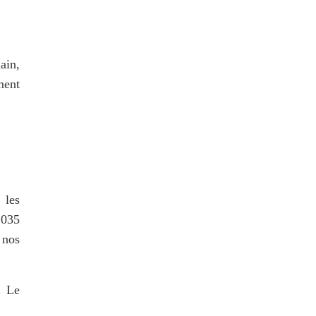
in, 
ent 
les 
035 
nos 
 Le 