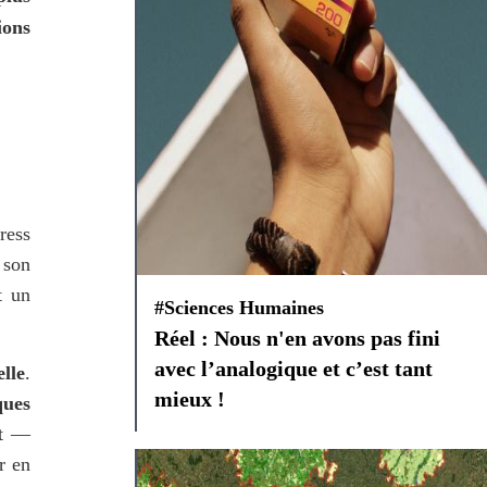
ons 
ess 
, dans un monde fragmenté. Il interroge enfin son 
 un 
#Sciences Humaines
Réel : Nous n'en avons pas fini
avec l’analogique et c’est tant
lle
. 
mieux !
ues 
t — 
 en 