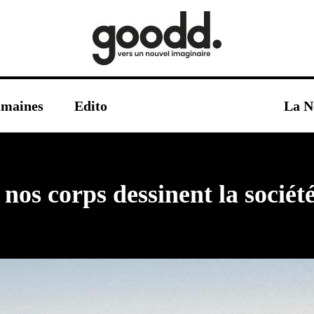
umaines
Edito
La N
nos corps dessinent la sociét