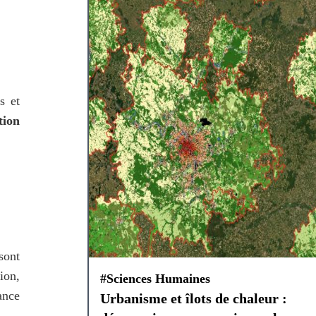
 et 
ion 
ont 
on, 
#Sciences Humaines
nce 
Urbanisme et îlots de chaleur :