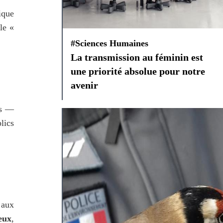
que 
e « 
#Sciences Humaines
La transmission au féminin est
une priorité absolue pour notre
avenir
s — 
lics 
aux 
eux
, 