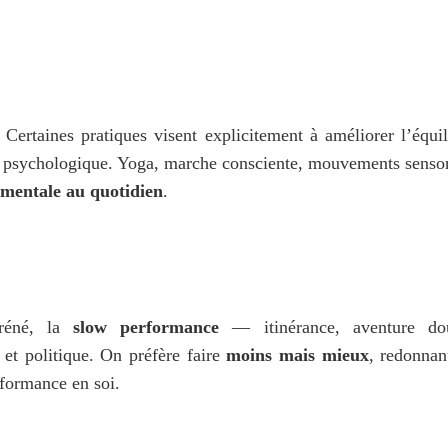
. Certaines pratiques visent explicitement à améliorer l’équili
ce psychologique. Yoga, marche consciente, mouvements sensori
é mentale au quotidien
.
réné, la 
slow performance
 — itinérance, aventure dou
et politique. On préfère faire 
moins mais mieux
, redonnant
rformance en soi.